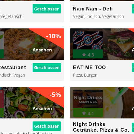
Geschlossen
o
Nam Nam - Deli
,
Vegetarisch
Vegan
,
Indisch
,
Vegetarisch
-10%
Ansehen
4.3
Geschlossen
Restaurant
EAT ME TOO
ndisch
,
Vegan
Pizza
,
Burger
-5%
Ansehen
4.1
Night Drinks
Geschlossen
x
Getränke, Pizza & Co.
des
,
Vegetarisch
,
Hühnchen