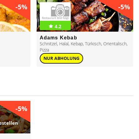
-5%
-5%
4.2
Adams Kebab
Schnitzel
,
Halal
,
Kebap
,
Türkisch
,
Orientalisch
,
Pizza
NUR ABHOLUNG
-5%
estellen