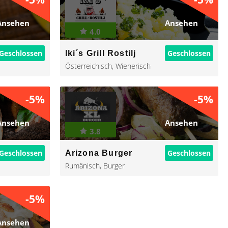
Ansehen
Ansehen
4.0
Geschlossen
Geschlossen
Iki´s Grill Rostilj
Österreichisch
,
Wienerisch
-5%
-5%
Ansehen
Ansehen
3.8
Geschlossen
Geschlossen
Arizona Burger
Rumänisch
,
Burger
-5%
Ansehen