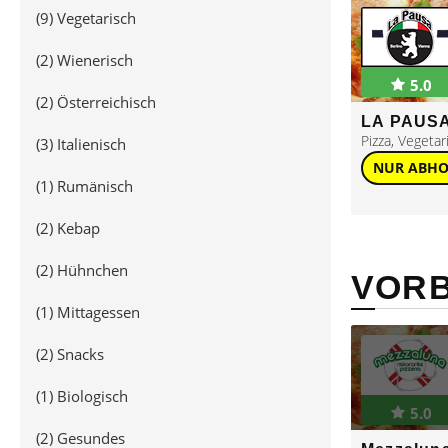
(9)
Vegetarisch
(2)
Wienerisch
5.0
(2)
Österreichisch
LA PAUS
Pizza
,
Vegetar
(3)
Italienisch
NUR ABH
(1)
Rumänisch
(2)
Kebap
(2)
Hühnchen
VORB
(1)
Mittagessen
(2)
Snacks
(1)
Biologisch
5.0
(2)
Gesundes