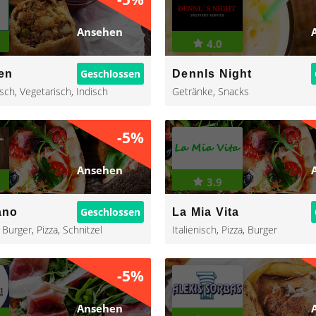
Ansehen
4.0
Geschlossen
en
Dennls Night
isch
,
Vegetarisch
,
Indisch
Getränke
,
Snacks
-5%
Ansehen
3.9
Geschlossen
ano
La Mia Vita
,
Burger
,
Pizza
,
Schnitzel
Italienisch
,
Pizza
,
Burger
-5%
Ansehen