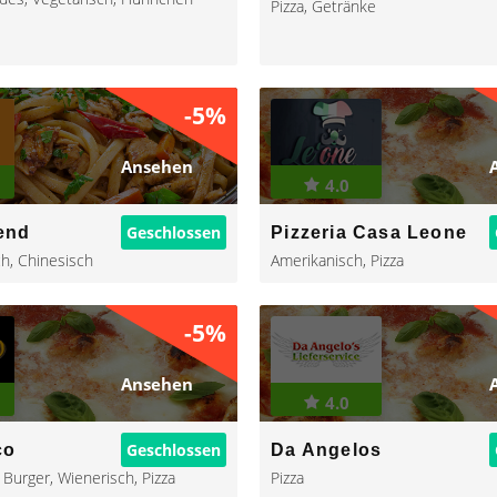
Pizza
,
Getränke
-5%
Ansehen
4.0
Geschlossen
end
Pizzeria Casa Leone
ch
,
Chinesisch
Amerikanisch
,
Pizza
-5%
Ansehen
4.0
Geschlossen
co
Da Angelos
,
Burger
,
Wienerisch
,
Pizza
Pizza