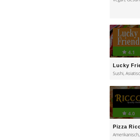
4.1
Lucky Fri
Sushi
,
Asiatis
4.0
Pizza Ric
Amerikanisch