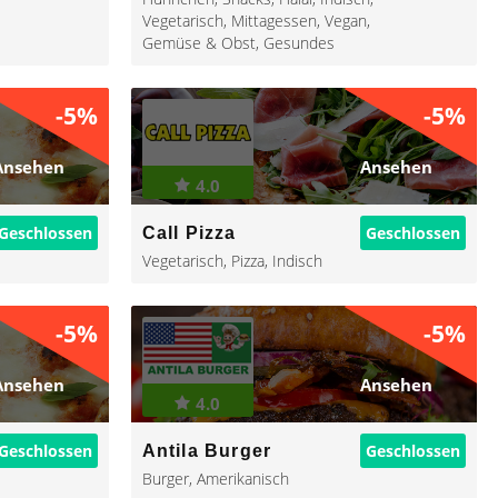
Vegetarisch
,
Mittagessen
,
Vegan
,
Gemüse & Obst
,
Gesundes
-5%
-5%
Ansehen
Ansehen
4.0
Geschlossen
Geschlossen
Call Pizza
Vegetarisch
,
Pizza
,
Indisch
-5%
-5%
Ansehen
Ansehen
4.0
Geschlossen
Geschlossen
Antila Burger
Burger
,
Amerikanisch