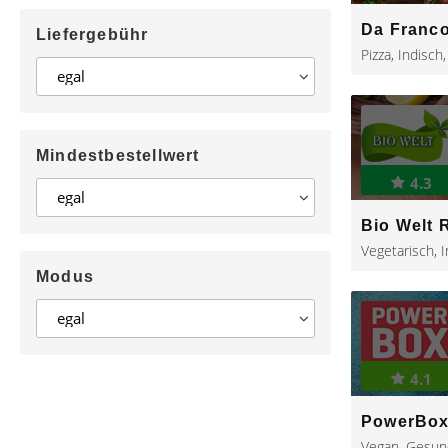
Da Franc
Liefergebühr
Pizza
,
Indisch
Mindestbestellwert
4.3
Bio Welt 
Vegetarisch
,
I
Modus
4.1
PowerBo
Vegan
,
Gesun