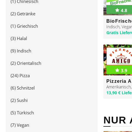
(1)
Chinesisch
4.8
(2)
Getränke
BioFrisch
(1)
Griechisch
Indisch
,
Vega
Gratis Liefe
(3)
Halal
(9)
Indisch
(2)
Orientalisch
3.9
(24)
Pizza
Pizzeria 
Amerikanisch
(6)
Schnitzel
13,90 € Lief
(2)
Sushi
(5)
Türkisch
NUR 
(7)
Vegan