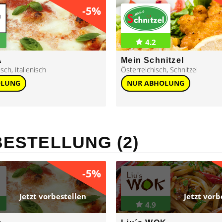
-5%
4.2
A
Mein Schnitzel
isch
,
Italienisch
Österreichisch
,
Schnitzel
OLUNG
NUR ABHOLUNG
ESTELLUNG (2)
-5%
Jetzt vorbestellen
Jetzt vorb
4.9