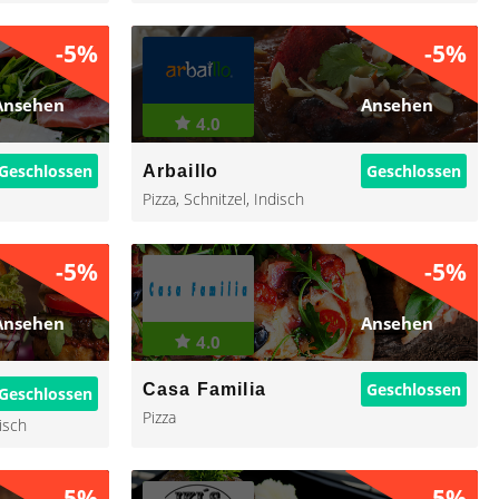
-5%
-5%
Ansehen
Ansehen
4.0
Geschlossen
Geschlossen
Arbaillo
Pizza
,
Schnitzel
,
Indisch
-5%
-5%
Ansehen
Ansehen
4.0
Geschlossen
Casa Familia
Geschlossen
Pizza
isch
-5%
-5%