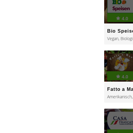
4.0
Bio Speis
Vegan
,
Biolog
4.0
Fatto a M
Amerikanisch