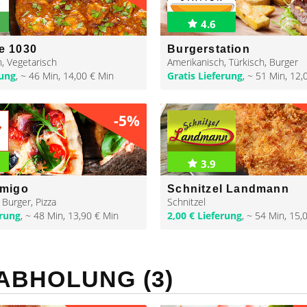
4.6
e 1030
Burgerstation
n
,
Vegetarisch
Amerikanisch
,
Türkisch
,
Burger
rung
,
~ 46 Min
,
14,00 € Min
Gratis Lieferung
,
~ 51 Min
,
12,
-5%
3.9
Amigo
Schnitzel Landmann
,
Burger
,
Pizza
Schnitzel
erung
,
~ 48 Min
,
13,90 € Min
2,00 € Lieferung
,
~ 54 Min
,
15,
ABHOLUNG (3)