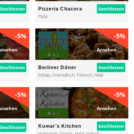
Geschlossen
Geschlossen
Pizzeria Chacora
Pizza
-5%
-5%
Ansehen
Ansehen
4.2
Geschlossen
Geschlossen
Berliner Döner
Kebap
,
Orientalisch
,
Türkisch
,
Halal
-5%
-5%
Ansehen
Ansehen
4.1
Geschlossen
Kumar's Kitchen
Geschlossen
Hühnchen
,
Snacks
,
Halal
,
Indisch
,