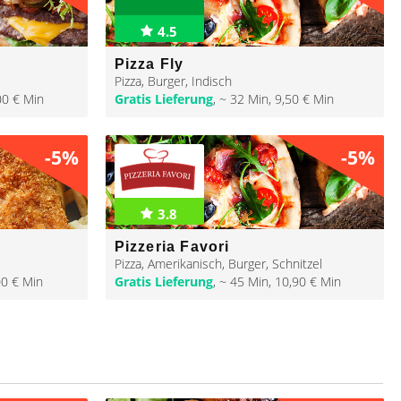
4.5
Pizza Fly
Pizza
,
Burger
,
Indisch
00 € Min
Gratis Lieferung
,
~ 32 Min
,
9,50 € Min
-5%
-5%
3.8
Pizzeria Favori
Pizza
,
Amerikanisch
,
Burger
,
Schnitzel
00 € Min
Gratis Lieferung
,
~ 45 Min
,
10,90 € Min