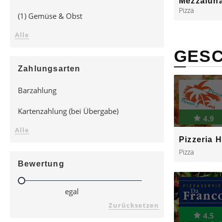
Mezzalun
Pizza
(1)
Gemüse & Obst
Alle
GESC
Zahlungsarten
Barzahlung
Kartenzahlung (bei Übergabe)
4.9
Alle
Pizzeria 
Pizza
Bewertung
egal
Zurücksetzen
4.5