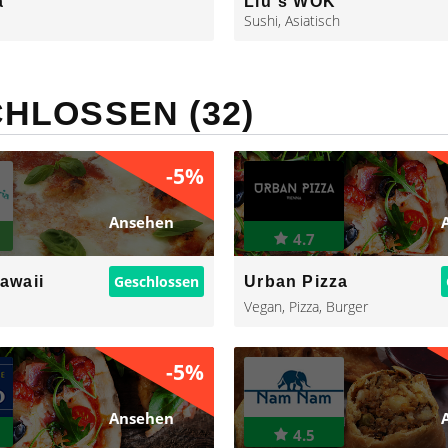
a
Liu´s WOK
Sushi
,
Asiatisch
HLOSSEN (32)
-5%
Ansehen
4.7
Geschlossen
Hawaii
Urban Pizza
Vegan
,
Pizza
,
Burger
-5%
Ansehen
4.5