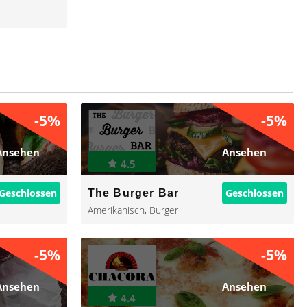
-5%
-5%
Ansehen
Ansehen
4.5
Geschlossen
Geschlossen
The Burger Bar
Amerikanisch
,
Burger
-5%
-5%
Ansehen
Ansehen
4.4