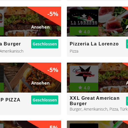
-5%
Ansehen
4.0
Geschlossen
a Burger
Pizzeria La Lorenzo
Amerikanisch
Pizza
-5%
Ansehen
4.0
XXL Great American
Geschlossen
P PIZZA
Burger
Burger
,
Amerikanisch
,
Pizza
,
Türk
-5%