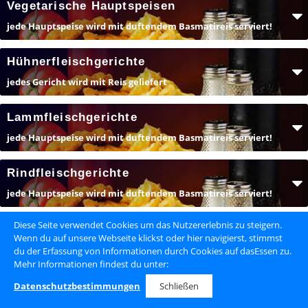
Vegetarische Hauptspeisen
jede Hauptspeise wird mit duftendem Basmatireis serviert!
Hühnerfleischgerichte
jedes Gericht wird mit Reis geliefert
Lammfleischgerichte
jede Hauptspeise wird mit duftendem Basmatireis serviert!
Rindfleischgerichte
jede Hauptspeise wird mit duftendem Basmatireis serviert!
Diese Seite verwendet Cookies um das Nutzererlebnis zu steigern.
Reisgerichte
Wenn du auf unsere Webseite klickst oder hier navigierst, stimmst
du der Erfassung von Informationen durch Cookies auf dasEssen zu.
Mehr Informationen findest du unter:
Thali
Anzahl:
0
Datenschutzbestimmungen
Schließen
0,00 €