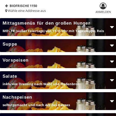
BIOFRISCHE 1150
Wähle eine Addresse aus
ANMELDEN
Mittagsmenüs für den großen Hunger
MO - FR (außer Feiertags) von 11-15 Uhr mit Tagessuppe, Reis
Suppe
Vorspeisen
Salate
inklusive Dressing nach Wahl und Fladenbrot
Nachspeisen
selbstgemacht und nach Art des Hauses